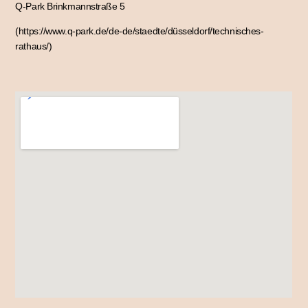
Q-Park Brinkmannstraße 5
(https://www.q-park.de/de-de/staedte/düsseldorf/technisches-
rathaus/)