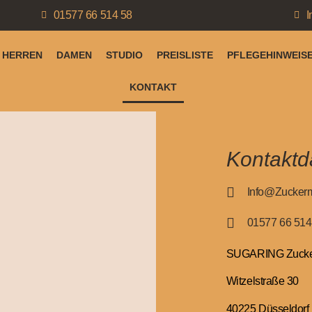
01577 66 514 58
I
HERREN
DAMEN
STUDIO
PREISLISTE
PFLEGEHINWEIS
KONTAKT
Kontaktd
Info@zucker
01577 66 514
SUGARING Zuck
Witzelstraße 30
40225 Düsseldorf