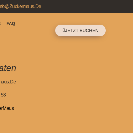
nfo@zuckermaus.de
E
FAQ
JETZT BUCHEN
aten
maus.de
 58
erMaus